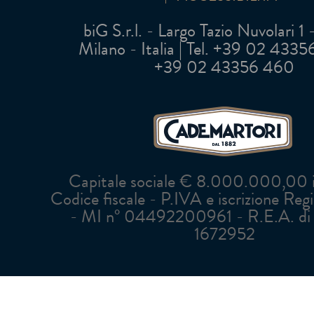
biG S.r.l. - Largo Tazio Nuvolari 1
Milano - Italia | Tel. +39 02 43356 
+39 02 43356 460
Capitale sociale € 8.000.000,00 in
Codice fiscale - P.IVA e iscrizione Reg
- MI n° 04492200961 - R.E.A. di 
1672952