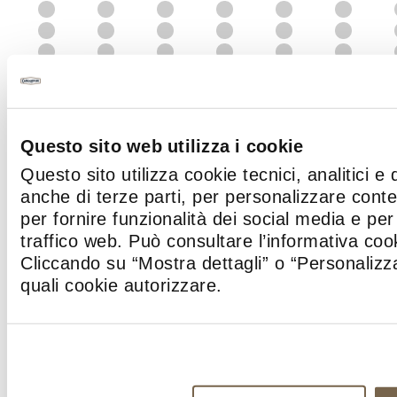
26
27
35
36
44
45
53
54
62
63
71
72
80
81
Questo sito web utilizza i cookie
89
90
Questo sito utilizza cookie tecnici, analitici e 
98
99
anche di terze parti, per personalizzare cont
107
108
per fornire funzionalità dei social media e per 
116
117
traffico web. Può consultare l’informativa co
125
126
Cliccando su “Mostra dettagli” o “Personalizza
134
135
quali cookie autorizzare.
143
144
152
153
161
162
170
171
179
180