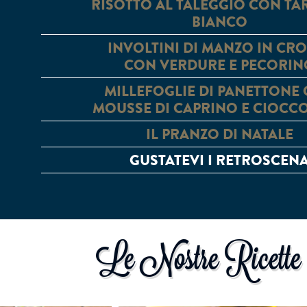
RISOTTO AL TALEGGIO CON TA
BIANCO
INVOLTINI DI MANZO IN CR
CON VERDURE E PECORIN
MILLEFOGLIE DI PANETTONE
MOUSSE DI CAPRINO E CIOCC
IL PRANZO DI NATALE
GUSTATEVI I RETROSCEN
Le Nostre Ricette