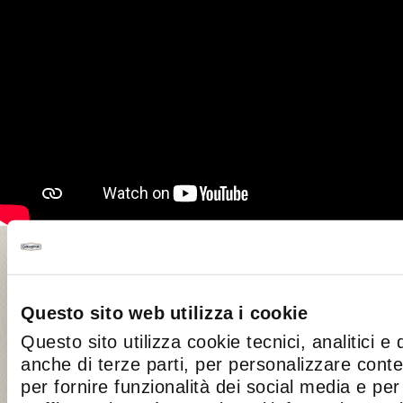
DESCRIZIONE
Crostoni di polenta con erbette, guan
Questo sito web utilizza i cookie
Cademartori: un’idea piena di sapore per rec
Questo sito utilizza cookie tecnici, analitici e 
avanzata. Ecco come prepararlo. Per prepar
anche di terze parti, per personalizzare cont
polenta con erbette
,
guanciale e
Taleggio
C
per fornire funzionalità dei social media e per 