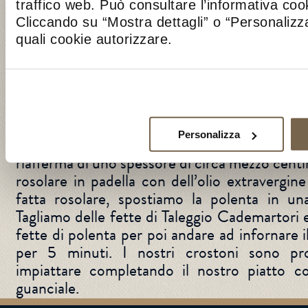
necessari pochissimi passaggi. Cominciamo f
traffico web. Può consultare l’informativa co
uno spicchio d’aglio in una padella con un
Cliccando su “Mostra dettagli” o “Personalizza
frattempo tagliamo il guanciale a listarelle. 
quali cookie autorizzare.
dorato, lo eliminiamo dalla padella e aggiungia
farlo rosolare fino a quando non sarà crocca
iniziamo con la lavorazione delle erbette: an
la parte del gambo per poi tagliarle grossola
fatto rosolare il guanciale, aggiungiamo le e
Personalizza
cottura fino a quando non si appassiscono. T
riafferma di uno spessore di circa mezzo centi
rosolare in padella con dell’olio extravergine
fatta rosolare, spostiamo la polenta in un
Tagliamo delle fette di Taleggio Cademartori 
fette di polenta per poi andare ad infornare i
per 5 minuti. I nostri crostoni sono pr
impiattare completando il nostro piatto co
guanciale.