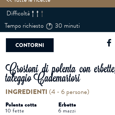
Difficoltà
Tempo richiesto
30 minuti
CONTORNI
Crostoni di polenta con erbette
taleggio Cademartori
INGREDIENTI
(
4 - 6 persone
)
Polenta cotta
Erbette
10 fette
6 mazzi