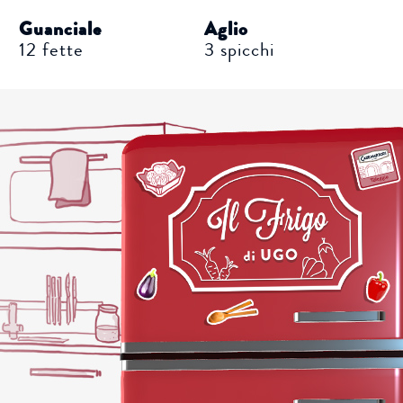
Guanciale
Aglio
12 fette
3 spicchi