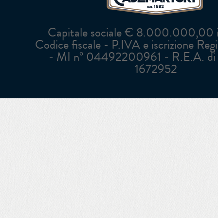
Capitale sociale € 8.000.000,00 in
Codice fiscale - P.IVA e iscrizione Reg
- MI n° 04492200961 - R.E.A. di 
1672952