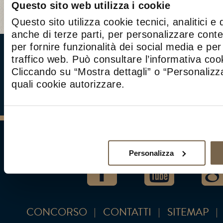
leggermente salata e infornate per altri 25 mi
Questo sito web utilizza i cookie
a 200°. Fate intiepidire prima di tagliar
Questo sito utilizza cookie tecnici, analitici e 
melanzane e scamorza.
anche di terze parti, per personalizzare cont
per fornire funzionalità dei social media e per 
traffico web. Può consultare l’informativa co
Cliccando su “Mostra dettagli” o “Personalizza
quali cookie autorizzare.
Personalizza
CONCORSO
CONTATTI
SITEMAP