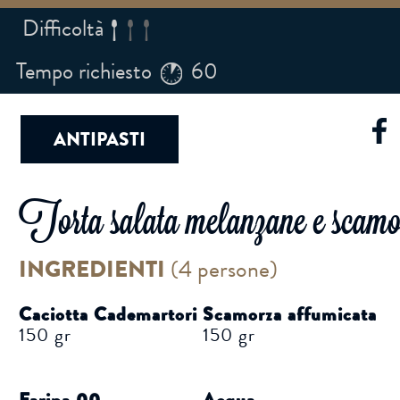
Difficoltà
Tempo richiesto
60
ANTIPASTI
Torta salata melanzane e scamo
INGREDIENTI
(
4 persone
)
Caciotta Cademartori
Scamorza affumicata
150 gr
150 gr