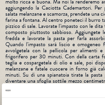
molto ricca e buona. Ma noi la renderemo an
aggiungendo la Caciotta Cademartori. Per p
salata melanzane e scamorza, prendete una cio
farina a fontana. Al centro poneteci il burro t
pizzico di sale. Lavorate l'impasto con le dita
composto piuttosto sabbioso. Aggiungete l
fredda e lavorate la pasta per farla assorb
Quando l'impasto sarà liscio e omogeneo f
avvolgetela con la pellicola per alimenti e 
frigorifero per 30 minuti. Con della carta 
teglia e cospargetela di olio e sale, poi disp
melanzane e fatele cuocere in forno già ca
minuti. Su di una spianatoia tirate la pasta 
diventare una sfoglia sottile mezzo centimet
un matterello, riportatela in una teglia rivest
farcitela con strati di melanzane, scamorza 
fette di Caciotta Cademartori. Coprite con la