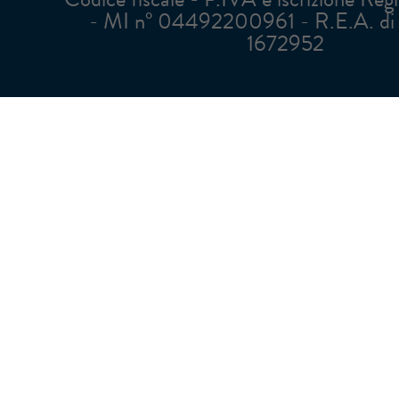
- MI n° 04492200961 - R.E.A. di 
1672952