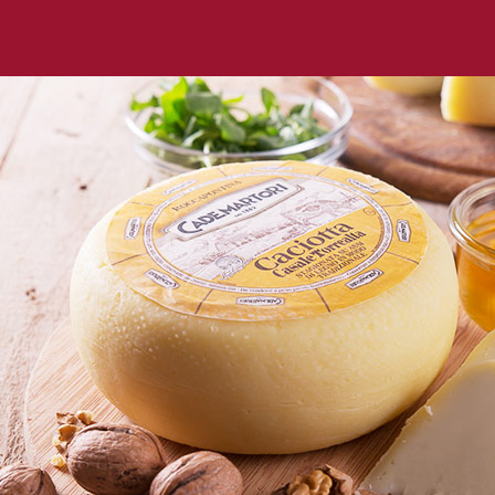
La sua stagionatura dura mediamente 25 giorni e, c
avviene ancora su assi di legno, durante questo per
settimana, tutte le forme vengono rivoltate a mano 
qualità del prodotto.
La sua tipica crosta, elastica e compatta al taglio
durante la maturazione, secondo un processo natur
delicatezza e la qualità del latte, conferendogli il
sapore pieno ed equilibrato.
Un formaggio dal gusto semplice e delicato che al
morbido, cremoso e fondente al palato, ideale per 
appieno l’intenso sapore del latte.
La Caciotta fresca Cademartori è ottima gustata a
fetta di pane fresco o per accompagnare pietan
insalate e antipasti, ma si abbina perfettamente 
fresca, secca e al miele; sono davvero tante le possib
dalla propria creatività in cucina.
Per apprezzare appieno il suo aroma, la Cacio
temperatura ambiente, per questo motivo si consi
riposare almeno 30 minuti dopo averla portata fuori d