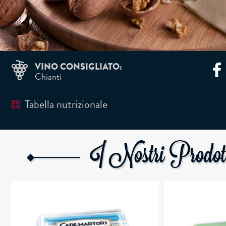
La Caciotta Cademartori si abbina bene a vini armon
oppure la Vernaccia
La nostra Caciotta è un prodotto storico della 
casearia, dalle caratteristiche di fragranza uniche, c
sapore la tua tavola.
VINO CONSIGLIATO:
Chianti
Tabella nutrizionale
I Nostri Prodot