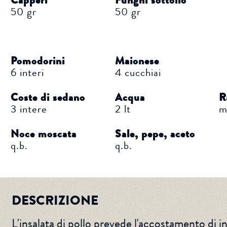
Capperi
Funghi sottolio
50 gr
50 gr
Pomodorini
Maionese
6 interi
4 cucchiai
Coste di sedano
Acqua
R
3 intere
2 lt
m
Noce moscata
Sale, pepe, aceto
q.b.
q.b.
DESCRIZIONE
L'insalata di pollo prevede l'accostamento di i