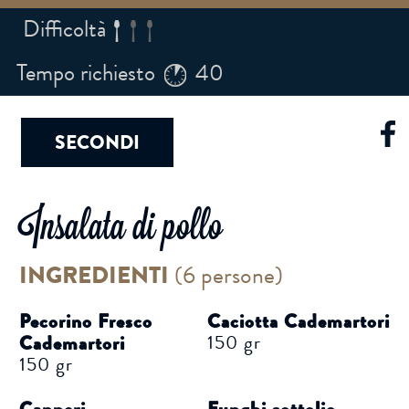
Difficoltà
Tempo richiesto
40
SECONDI
Insalata di pollo
INGREDIENTI
(
6 persone
)
Pecorino Fresco
Caciotta Cademartori
150 gr
Cademartori
150 gr