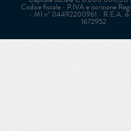
Codice fiscale - P.IVA e iscrizione Reg
- MI n° 04492200961 - R.E.A. di 
1672952