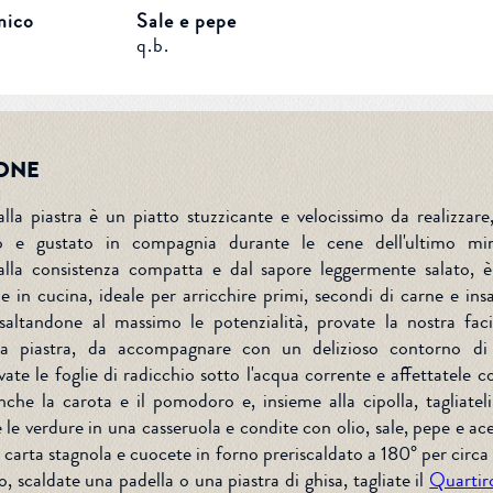
mico
Sale e pepe
q.b.
ONE
 alla piastra è un piatto stuzzicante e velocissimo da realizzare
to e gustato in compagnia durante le cene dell'ultimo mi
alla consistenza compatta e dal sapore leggermente salato, 
le in cucina, ideale per arricchire primi, secondi di carne e insa
saltandone al massimo le potenzialità, provate la nostra faci
lla piastra, da accompagnare con un delizioso contorno di
vate le foglie di radicchio sotto l'acqua corrente e affettatele c
che la carota e il pomodoro e, insieme alla cipolla, tagliateli 
 le verdure in una casseruola e condite con olio, sale, pepe e ac
a carta stagnola e cuocete in forno preriscaldato a 180° per circa
 scaldate una padella o una piastra di ghisa, tagliate il
Quartir