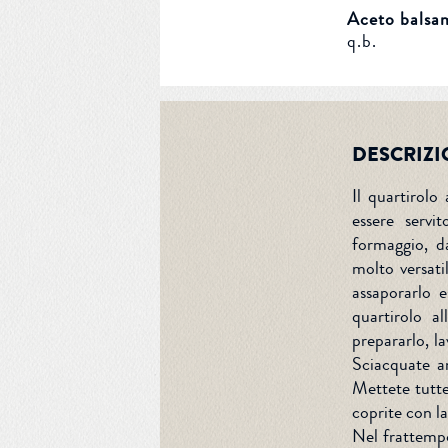
Aceto balsa
q.b.
DESCRIZI
Il quartirolo
essere servi
formaggio, d
molto versati
assaporarlo e
quartirolo a
prepararlo, la
Sciacquate an
Mettete tutte
coprite con l
Nel frattempo,