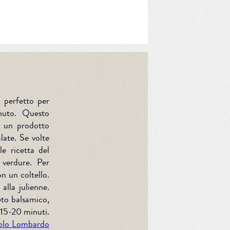
, perfetto per
nuto. Questo
è un prodotto
late. Se volte
le ricetta del
 verdure. Per
on un coltello.
alla julienne.
eto balsamico,
 15-20 minuti.
olo Lombardo