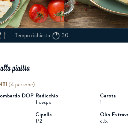
Tempo richiesto
30
alla piastra
NTI
(
4 persone
)
 Lombardo DOP
Radicchio
Carota
1 cespo
1
Cipolla
Olio Extrave
1/2
q.b.