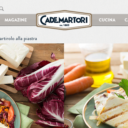
MAGAZINE
CUCINA
C
rtirolo alla piastra