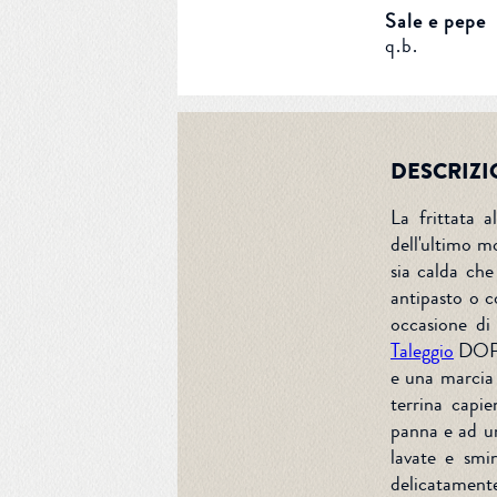
Sale e pepe
q.b.
DESCRIZI
La frittata a
dell'ultimo m
sia calda che
antipasto o c
occasione di 
Taleggio
DOP V
e una marcia 
terrina capie
panna e ad un
lavate e smi
delicatamente