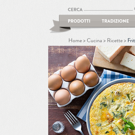
CERCA
PRODOTTI
TRADIZIONE
Home
Cucina
Ricette
Fri