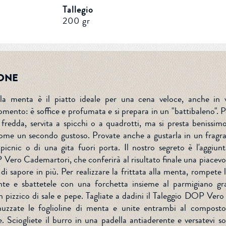
Tallegio
200 gr
ONE
lla menta è il piatto ideale per una cena veloce, anche in v
omento: è soffice e profumata e si prepara in un "battibaleno". P
 fredda, servita a spicchi o a quadrotti, ma si presta beniss
ome un secondo gustoso. Provate anche a gustarla in un fragr
picnic o di una gita fuori porta. Il nostro segreto è l'aggiun
ero Cademartori, che conferirà al risultato finale una piacevol
di sapore in più. Per realizzare la frittata alla menta, rompete 
nte e sbattetele con una forchetta insieme al parmigiano gra
 pizzico di sale e pepe. Tagliate a dadini il Taleggio DOP Ver
nuzzate le foglioline di menta e unite entrambi al compost
. Sciogliete il burro in una padella antiaderente e versatevi so