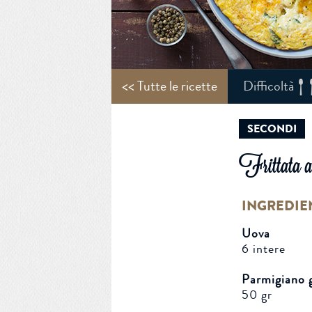
<< Tutte le ricette
Difficoltà
SECONDI
Frittata a
INGREDIE
Uova
6 intere
Parmigiano g
50 gr