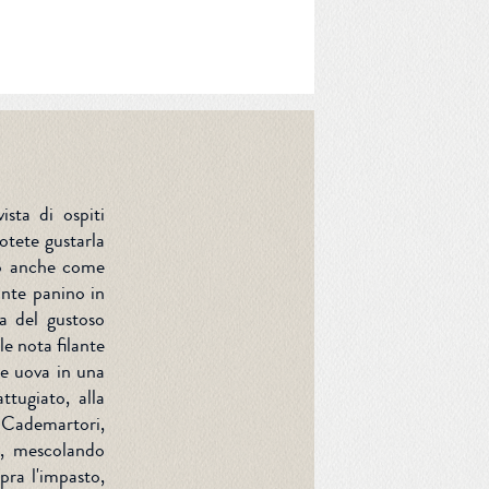
ista di ospiti
otete gustarla
imo anche come
ante panino in
ta del gustoso
e nota filante
le uova in una
ttugiato, alla
o Cademartori,
o, mescolando
pra l'impasto,