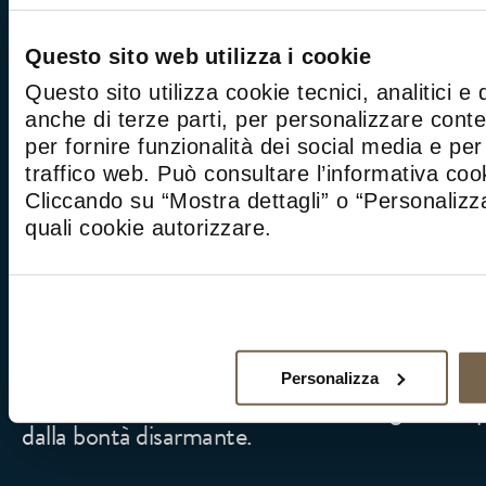
frutta perché in un risotto alle mele si impone
contrasto e assicura una bontà da applauso.
Questo sito web utilizza i cookie
E se di prodotti di stagione parliamo, non può
Questo sito utilizza cookie tecnici, analitici e 
che, insieme a speck e zafferano, condisce un ri
anche di terze parti, per personalizzare cont
cromatici belli ed invitanti, elegantemente guar
per fornire funzionalità dei social media e per 
di cipolla caramellata.
traffico web. Può consultare l’informativa co
Cliccando su “Mostra dettagli” o “Personalizza
E in questa mesi freddi anche le patate, tagliate
quali cookie autorizzare.
leggermente salate e cotte nel brodo vegetale,
calda crema per un goloso risotto ai funghi por
ad un trito di noci, sono il buonissimo ripieno di 
conditi con cubetti di pancetta dolce.
Anche gli gnocchi ben si adattano al freddo e 
Personalizza
condimento di burro e salvia sanno regalare al 
dalla bontà disarmante.