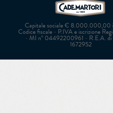
Capitale sociale € 8.000.000,00 in
Codice fiscale - P.IVA e iscrizione Reg
- MI n° 04492200961 - R.E.A. di 
1672952