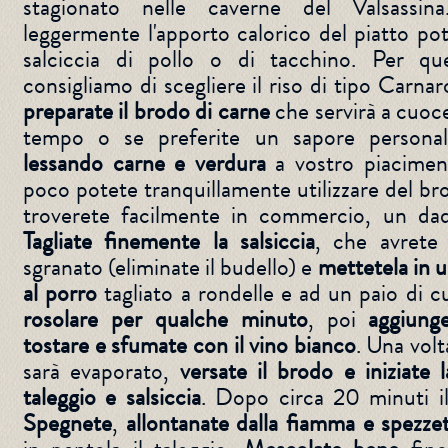
stagionato nelle caverne del Valsassin
leggermente l'apporto calorico del piatto po
salciccia di pollo o di tacchino. Per qu
consigliamo di scegliere il riso di tipo Carnar
preparate il brodo di carne
che servirà a cuocer
tempo o se preferite un sapore personali
lessando carne e verdura
a vostro piacimen
poco potete tranquillamente utilizzare del br
troverete facilmente in commercio, un da
Tagliate finemente la salsiccia
, che avrete
sgranato (eliminate il budello) e
mettetela in 
al porro
tagliato a rondelle e ad un paio di cu
rosolare per qualche minuto
, poi
aggiunge
tostare e sfumate con il vino bianco
. Una volt
sarà evaporato,
versate il brodo e iniziate 
taleggio e salsiccia
. Dopo circa 20 minuti il
Spegnete
,
allontanate dalla fiamma e spezze