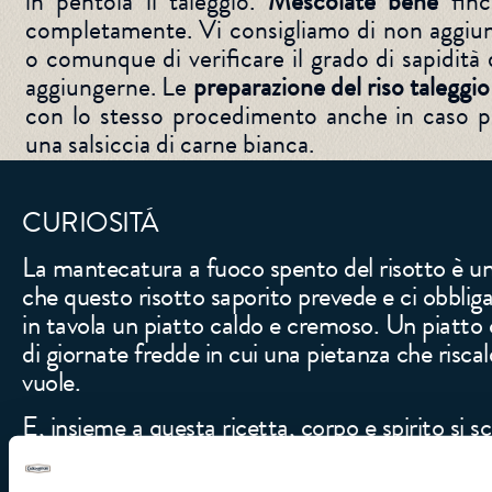
in pentola il taleggio.
Mescolate bene
finc
completamente. Vi consigliamo di non aggiung
o comunque di verificare il grado di sapidità 
aggiungerne. Le
preparazione del riso taleggio 
con lo stesso procedimento anche in caso pr
una salsiccia di carne bianca.
CURIOSITÁ
La mantecatura a fuoco spento del risotto è un
che questo risotto saporito prevede e ci obbliga
in tavola un piatto caldo e cremoso. Un piatto 
di giornate fredde in cui una pietanza che riscal
vuole.
E, insieme a questa ricetta, corpo e spirito si 
un risotto al radicchio, re delle verdure inverna
gorgonzola, formaggio che dà grandi soddisfazi