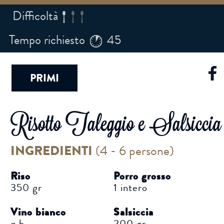
Difficoltà
Tempo richiesto
45
PRIMI
Risotto Taleggio e Salsiccia
INGREDIENTI
(
4 - 6 persone
)
Riso
Porro grosso
350 gr
1 intero
Vino bianco
Salsiccia
q.b.
200 gr