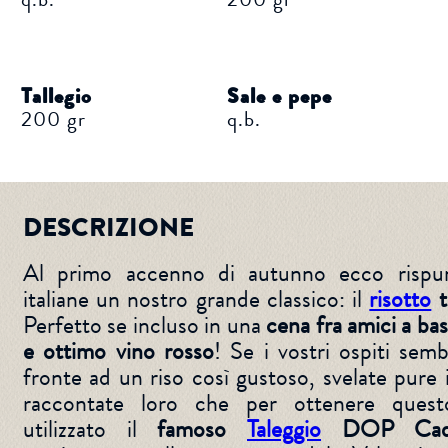
Tallegio
Sale e pepe
200 gr
q.b.
DESCRIZIONE
Al primo accenno di autunno ecco rispunt
italiane un nostro grande classico: il
risotto
t
Perfetto se incluso in una
cena fra amici a bas
e ottimo vino rosso
! Se i vostri ospiti sem
fronte ad un riso così gustoso, svelate pure 
raccontate loro che per ottenere questo
utilizzato il
famoso
Taleggio
DOP Cade