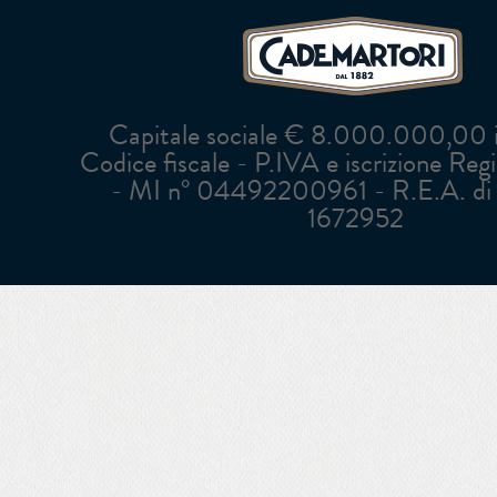
Capitale sociale € 8.000.000,00 in
Codice fiscale - P.IVA e iscrizione Reg
- MI n° 04492200961 - R.E.A. di 
1672952