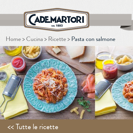
Home
Cucina
Ricette
Pasta con salmone
CERCA
<< Tutte le ricette