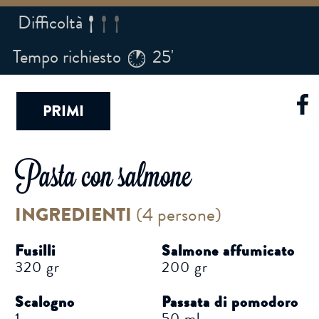
Difficoltà
Tempo richiesto
25'
PRIMI
Pasta con salmone
INGREDIENTI
(
4 persone
)
Fusilli
Salmone affumicato
320 gr
200 gr
Scalogno
Passata di pomodoro
1
50 ml