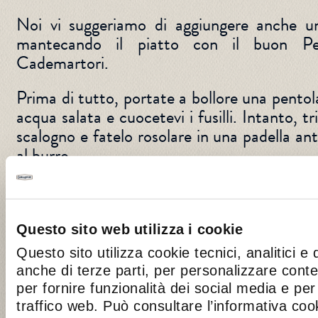
Noi vi suggeriamo di aggiungere anche un
mantecando il piatto con il buon Pec
Cademartori.
Prima di tutto, portate a bollore una pent
acqua salata e cuocetevi i fusilli. Intanto, t
scalogno e fatelo rosolare in una padella an
al burro.
Unite il salmone tagliato a pezzetti, mescol
e aggiungete la passata di pomodoro. Pros
per 5-10 minuti, regolando di sale.
Questo sito web utilizza i cookie
Questo sito utilizza cookie tecnici, analitici e 
Scolate la pasta al dente e unitela al con
anche di terze parti, per personalizzare cont
per insaporire e mantecate con il Pec
per fornire funzionalità dei social media e per 
Cademartori. Trasferite la pasta al salm
traffico web. Può consultare l’informativa co