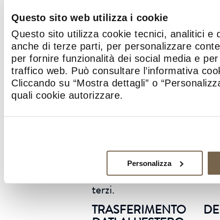
DATI
Questo sito web utilizza i cookie
I Suoi dati personal
potranno da noi esser
Questo sito utilizza cookie tecnici, analitici e 
anche di terze parti, per personalizzare cont
comunicati a soggett
per fornire funzionalità dei social media e per 
esterni che svolgan
traffico web. Può consultare l’informativa co
specifici incarichi per cont
Cliccando su “Mostra dettagli” o “Personalizza
della nostra società , 
quali cookie autorizzare.
società del Gruppo, o 
soggetti ai quali l
comunicazione sia dovut
per legge o per bas
contrattuale, non saranno i
alcun mod
Personalizza
commercializzati o ceduti 
terzi.
TRASFERIMENTO DE