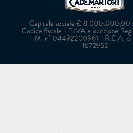
Capitale sociale € 8.000.000,00 in
Codice fiscale - P.IVA e iscrizione Reg
- MI n° 04492200961 - R.E.A. di 
1672952