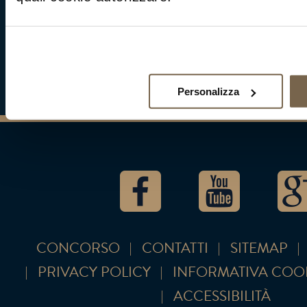
Un vero e proprio incanto, una pietanza delicata
presta ad ogni occasione, dalla semplice cena 
amici ad una festività. Entusiasmerà i vostri ospi
gusti più esigenti e sofisticati!
Personalizza
CONCORSO
CONTATTI
SITEMAP
PRIVACY POLICY
INFORMATIVA COO
ACCESSIBILITÀ