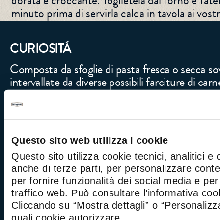
dorata e croccante. Toglietela dal forno e fate
minuto prima di servirla calda in tavola ai vostri
CURIOSITÁ
Composta da sfoglie di pasta fresca o secca s
intervallate da diverse possibili farciture di car
le lasagne sono diventate oggigiorno un piatto t
ricettari di tutte le regioni italiane.
Oggi le proponiamo a base di asparagi e taleggi
cremosa dal gusto fresco e primaverile, saporita
Questo sito web utilizza i cookie
Questo sito utilizza cookie tecnici, analitici e 
Gli interpreti necessari per la farcitura di ques
anche di terze parti, per personalizzare cont
gli asparagi, ortaggio coltivato o selvatico dalla
per fornire funzionalità dei social media e per 
succulenta ed il Taleggio DOP, formaggio crem
traffico web. Può consultare l’informativa co
deciso e pungente in grado di dare al vostro pia
Cliccando su “Mostra dettagli” o “Personalizza
che fa la differenza.
quali cookie autorizzare.