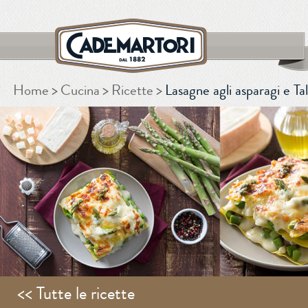
Home
Cucina
Ricette
Lasagne agli asparagi e Ta
CERCA
<< Tutte le ricette