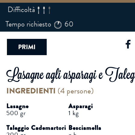
Difficoltà
Tempo richiesto
60
PRIMI
Lasagne agli asparagi e Taleg
INGREDIENTI
(
4 persone
)
Lasagne
Asparagi
500 gr
1 kg
Taleggio Cademartori
Besciamella
200 gr
q.b.