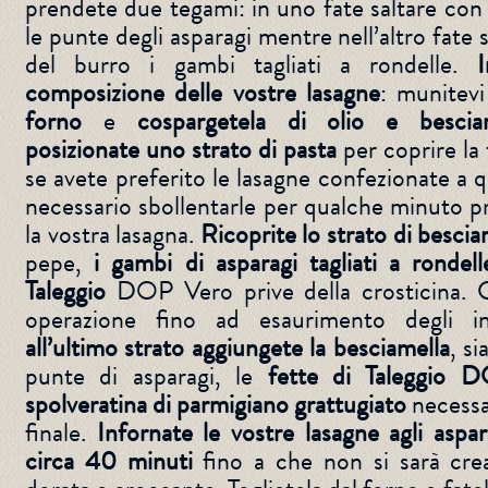
prendete due tegami: in uno fate saltare con
le punte degli asparagi mentre nell’altro fate
del burro i gambi tagliati a rondelle.
I
composizione delle vostre lasagne
: munitev
forno
e
cospargetela di olio e bescia
posizionate uno strato di pasta
per coprire la 
se avete preferito le lasagne confezionate a q
necessario sbollentarle per qualche minuto p
la vostra lasagna.
Ricoprite lo strato di bescia
pepe,
i gambi di asparagi tagliati a rondell
Taleggio
DOP Vero prive della crosticina. 
operazione fino ad esaurimento degli i
all’ultimo strato aggiungete la besciamella
, si
punte di asparagi, le
fette di Taleggio 
spolveratina di parmigiano grattugiato
necessa
finale.
Infornate le vostre lasagne agli aspar
circa 40 minuti
fino a che non si sarà crea