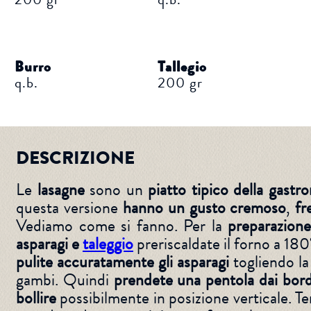
Burro
Tallegio
q.b.
200 gr
DESCRIZIONE
Le
lasagne
sono un
piatto tipico della gastro
questa versione
hanno un gusto cremoso
,
fr
Vediamo come si fanno. Per la
preparazione
asparagi e
taleggio
preriscaldate il forno a 180
pulite accuratamente gli asparagi
togliendo la
gambi. Quindi
prendete una pentola dai bordi
bollire
possibilmente in posizione verticale. Te