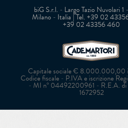
biG S.r.l. - Largo Tazio Nuvolari 1
Milano - Italia | Tel. +39 02 43356 
+39 02 43356 460
Capitale sociale € 8.000.000,00 in
Codice fiscale - P.IVA e iscrizione Reg
- MI n° 04492200961 - R.E.A. di 
1672952