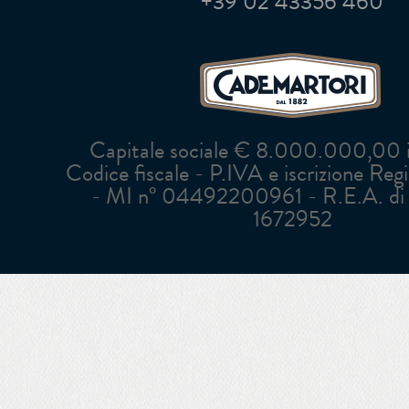
+39 02 43356 460
Capitale sociale € 8.000.000,00 in
Codice fiscale - P.IVA e iscrizione Reg
- MI n° 04492200961 - R.E.A. di 
1672952