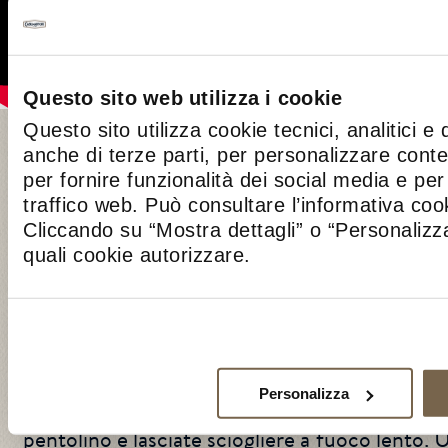
Questo sito web utilizza i cookie
Questo sito utilizza cookie tecnici, analitici e 
DESCRIZIONE
anche di terze parti, per personalizzare cont
per fornire funzionalità dei social media e per 
Cuocete gli asparagi in acqua bollente salata
traffico web. Può consultare l’informativa co
nel ghiaccio per conservare il colore verde. In 
Cliccando su “Mostra dettagli” o “Personalizza
punte. Per preparare il budino: frullate ins
quali cookie autorizzare.
asparagi, la panna, il pecorino, un pizzico di s
uovo intero e poi inserite il composto negli st
budini di asparagi possono essere cotti sia
vapore, 95 gradi per 16 minuti) oppure dirett
con un dito d’acqua, appoggiando gli sform
Personalizza
preparare la fonduta di
Taleggio
, mescolate l
pentolino e lasciate sciogliere a fuoco lento. 