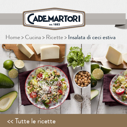
Home
Cucina
Ricette
Insalata di ceci estiva
CERCA
<< Tutte le ricette