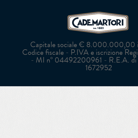
Capitale sociale € 8.000.000,00 in
Codice fiscale - P.IVA e iscrizione Reg
- MI n° 04492200961 - R.E.A. di 
1672952