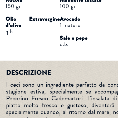
Rucola
Mandorle tostate
150 gr
100 gr
Olio Extravergine
Avocado
1 maturo
d’oliva
q.b.
Sale e pepe
q.b.
DESCRIZIONE
I ceci sono un ingrediente perfetto da con
stagione estiva, specialmente se accompa
Pecorino Fresco Cademartori. L'insalata di
piatto molto fresco e gustoso, diventerà 
specialmente quando, al ritorno dal mare, no