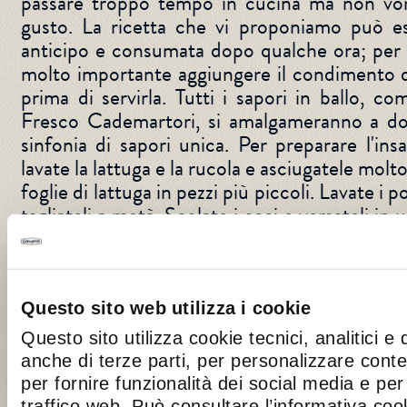
passare troppo tempo in cucina ma non vorr
gusto. La ricetta che vi proponiamo può es
anticipo e consumata dopo qualche ora; per r
molto importante aggiungere il condimento d
prima di servirla. Tutti i sapori in ballo, c
Fresco Cademartori, si amalgameranno a d
sinfonia di sapori unica. Per preparare l'insa
lavate la lattuga e la rucola e asciugatele mol
foglie di lattuga in pezzi più piccoli. Lavate i 
tagliateli a metà. Scolate i ceci e versateli in
alla lattuga, alla rucola e ai pomodorini Tost
qualche minuto in una padella con un filo di
d'oliva e un pizzico di sale grosso. Fate raf
l'avocado a metà e togliete il nocciolo, prelev
Questo sito web utilizza i cookie
cucchiaio da tavola e tagliatela a pezze
Questo sito utilizza cookie tecnici, analitici e 
all'insalata di ceci l'avocado e le mandorle to
anche di terze parti, per personalizzare cont
tutto con un cucchiaio di olio extravergine di 
per fornire funzionalità dei social media e per 
un lime. Aggiustate di sale e pepe, spolverizz
traffico web. Può consultare l’informativa co