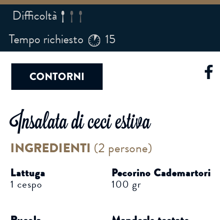
Difficoltà
Tempo richiesto
15
CONTORNI
Insalata di ceci estiva
INGREDIENTI
(
2 persone
)
Lattuga
Pecorino Cademartori
1 cespo
100 gr