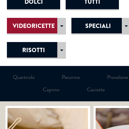
DOLCI
TUTTI
VIDEORICETTE
SPECIALI
RISOTTI
Quartirolo
Pecorino
Provolone
Caprino
Caciotta