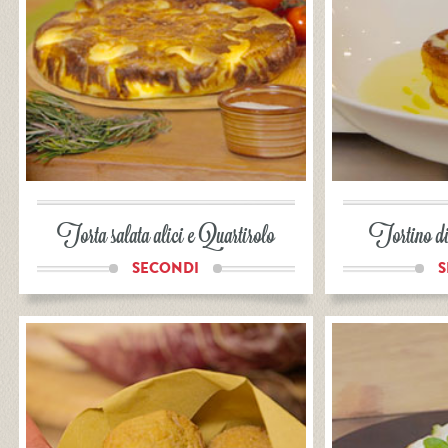
Torta salata alici e Quartirolo
Tortino di
SECONDI
S