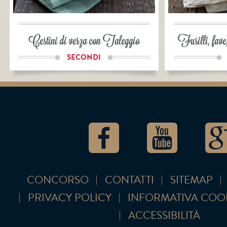
Cestini di verza con Taleggio
Fusilli, fave
SECONDI
CONCORSO
CONTATTI
SITEMAP
PRIVACY POLICY
INFORMATIVA COO
ACCESSIBILITÀ