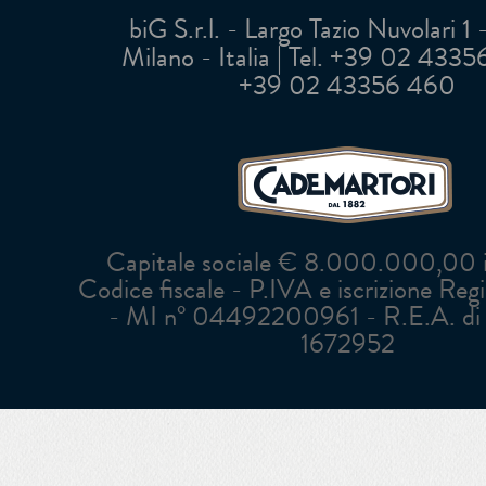
biG S.r.l. - Largo Tazio Nuvolari 1
Milano - Italia | Tel. +39 02 43356 
+39 02 43356 460
Capitale sociale € 8.000.000,00 in
Codice fiscale - P.IVA e iscrizione Reg
- MI n° 04492200961 - R.E.A. di 
1672952