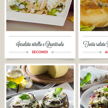
Insalata vitello e Quartirolo
Torta salata 
SECONDI
A