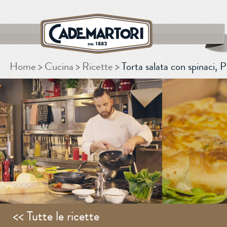
Home
Cucina
Ricette
Torta salata con spinaci, 
CERCA
<< Tutte le ricette