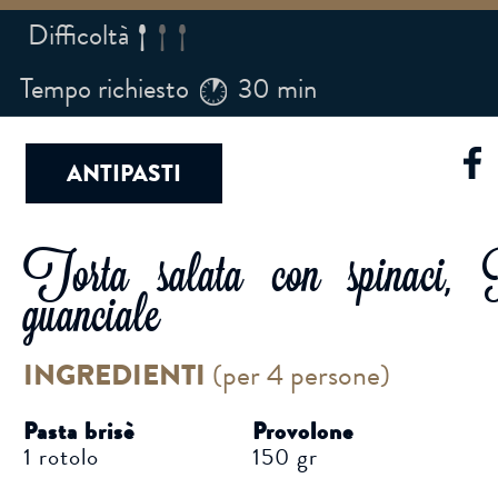
Difficoltà
Tempo richiesto
30 min
ANTIPASTI
Torta salata con spinaci, 
guanciale
INGREDIENTI
(
per 4 persone
)
Pasta brisè
Provolone
1 rotolo
150 gr