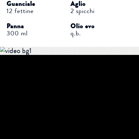
Guanciale
Aglio
12 fettine
2 spicchi
Panna
Olio evo
300 ml
q.b.