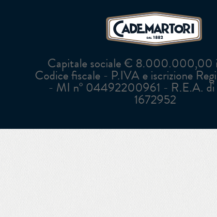
Capitale sociale € 8.000.000,00 in
Codice fiscale - P.IVA e iscrizione Reg
- MI n° 04492200961 - R.E.A. di 
1672952