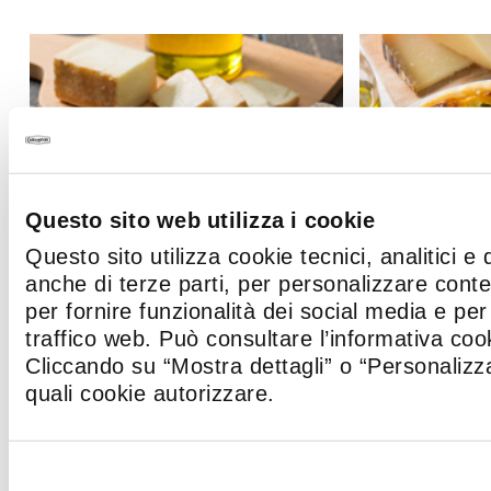
Questo sito web utilizza i cookie
Questo sito utilizza cookie tecnici, analitici e 
anche di terze parti, per personalizzare cont
per fornire funzionalità dei social media e per 
traffico web. Può consultare l’informativa co
Cliccando su “Mostra dettagli” o “Personalizza
,
TORTA SALATA CON
TORTA SALA
quali cookie autorizzare.
RICOTTA, SPINACI,
SFOGLIA, A
TALEGGIO E PINOLI
E PECORIN