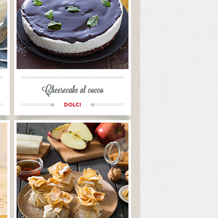
Cheesecake al cocco
DOLCI