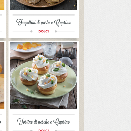
Fagottini di pasta e Caprino
DOLCI
o
Tortine di pesche e Caprino
DOLCI