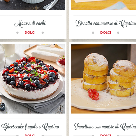
Mousse di cachi
Biscotto con mousse di Caprino
DOLCI
DOLCI
Cheesecake fragole e Caprino
Panettone con mousse di Caprin
DOLCI
DOLCI