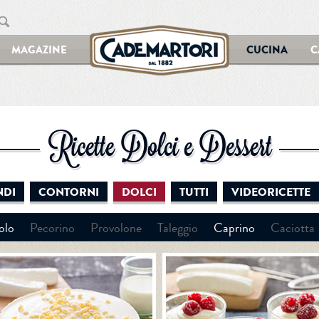
MAGAZINE
CUCINA
C
Ricette Dolci e Dessert
NDI
CONTORNI
DOLCI
TUTTI
VIDEORICETTE
olo
Pecorino
Provolone
Taleggio
Caprino
Caciotta