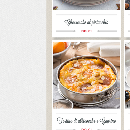
Cheesecake al pistacchio
DOLCI
Tortino di albicocche e Caprino
DOLCI