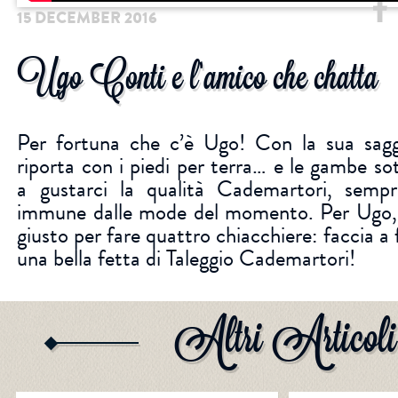
15 DECEMBER 2016
Ugo Conti e l’amico che chatta
Facebook
Per fortuna che c’è Ugo! Con la sua sagg
riporta con i piedi per terra… e le gambe sot
a gustarci la qualità Cademartori, semp
immune dalle mode del momento. Per Ugo,
giusto per fare quattro chiacchiere: faccia a f
una bella fetta di Taleggio Cademartori!
Altri Articoli