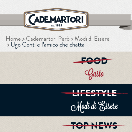
Home
Cademartori Però
Modi di Essere
CERCA
Ugo Conti e l’amico che chatta
FOOD
Gusto
LIFESTYLE
Modi di Essere
TOP NEWS