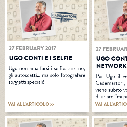
27 FEBRUARY 2017
27 FEBRUAR
UGO CONTI E I SELFIE
UGO CONTI
NETWORK
Ugo non ama farsi i selfie, anzi no,
gli autoscatti… ma solo fotografare
Per Ugo il v
soggetti speciali!
Cademartori,
viene subito v
di urlare “mi p
VAI ALL’ARTICOLO >>
VAI ALL’ARTIC