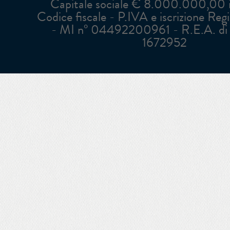
Capitale sociale € 8.000.000,00 in
Codice fiscale - P.IVA e iscrizione Reg
- MI n° 04492200961 - R.E.A. di 
1672952