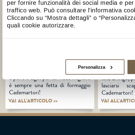
per fornire funzionalità dei social media e per 
traffico web. Può consultare l’informativa co
Cliccando su “Mostra dettagli” o “Personalizza
quali cookie autorizzare.
27 JANUARY 2017
9 JANUARY 
UGO CONTI E IL
UGO CONTI
BRAINSTORMING
BURNING
Personalizza
C’è chi va alla ricerca di idee nuove
Anche Ugo am
e poi c’è Ugo: per lui l’idea migliore
fino al frigo, 
è sempre una fetta di formaggio
lasciarsi s
Cademartori!
Cademartori!
VAI ALL’ARTICOLO >>
VAI ALL’ARTIC