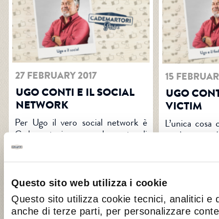
27 FEBRUARY 2017
15 FEBRUAR
UGO CONTI E IL SOCIAL
UGO CONTI
NETWORK
VICTIM
Per Ugo il vero social network è
L’unica cosa 
Cademartori, appena lo gusta gli
moda, second
viene subito voglia di condividerlo e
Cademartori!
di urlare “mi piace!”.
VAI ALL’ARTICOLO >>
VAI ALL’ARTIC
Questo sito web utilizza i cookie
Questo sito utilizza cookie tecnici, analitici e 
anche di terze parti, per personalizzare cont