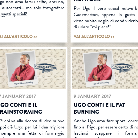
go non ama farsi i selfie, anzi no,
li autoscatti… ma solo fotografare
Per Ugo il vero social network
ggetti speciali!
Cademartori, appena lo gusta g
viene subito voglia di condividerl
di urlare “mi piace!”.
AI ALL’ARTICOLO >>
VAI ALL’ARTICOLO >>
7 JANUARY 2017
9 JANUARY 2017
GO CONTI E IL
UGO CONTI E IL FAT
RAINSTORMING
BURNING
è chi va alla ricerca di idee nuove
Anche Ugo ama fare sport…corre
poi c’è Ugo: per lui l’idea migliore
fino al frigo, per essere certo di 
 sempre una fetta di formaggio
lasciarsi scappare i formag