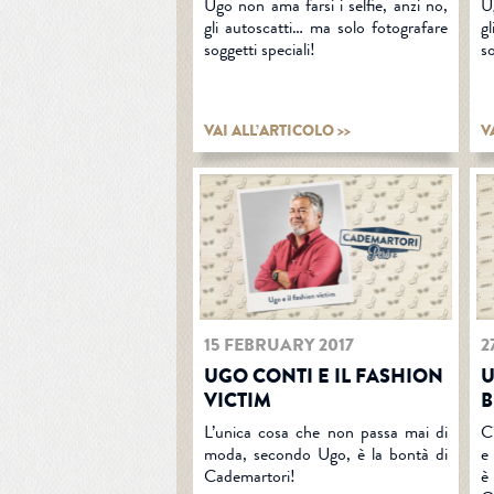
Ugo non ama farsi i selfie, anzi no,
U
gli autoscatti… ma solo fotografare
g
soggetti speciali!
so
VAI ALL’ARTICOLO >>
V
15 FEBRUARY 2017
2
UGO CONTI E IL FASHION
U
VICTIM
B
L’unica cosa che non passa mai di
C’
moda, secondo Ugo, è la bontà di
e 
Cademartori!
è