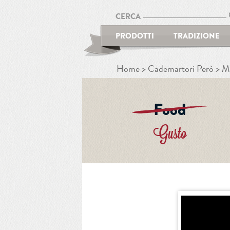
CERCA
PRODOTTI
TRADIZIONE
Home
Cademartori Però
Mo
Food
Gusto