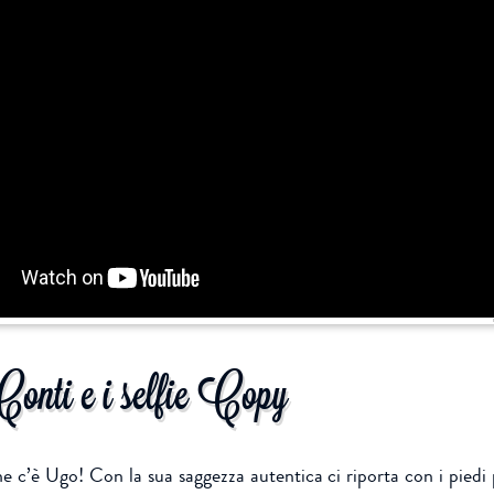
nti e i selfie Copy
Faceboo
T
e c’è Ugo! Con la sua saggezza autentica ci riporta con i piedi 