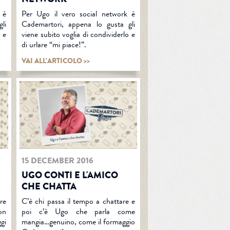
 è
Per Ugo il vero social network è
li
Cademartori, appena lo gusta gli
o e
viene subito voglia di condividerlo e
di urlare “mi piace!”.
VAI ALL’ARTICOLO >>
15 DECEMBER 2016
UGO CONTI E L'AMICO
CHE CHATTA
re
C’è chi passa il tempo a chattare e
non
poi c’è Ugo che parla come
gi
mangia…genuino, come il formaggio