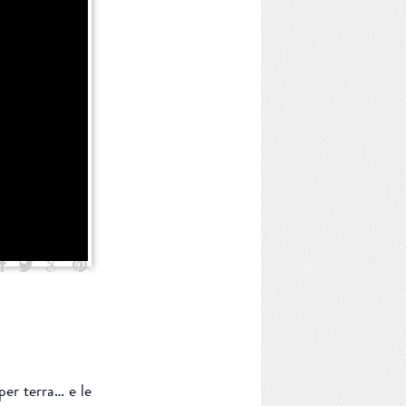
k
Google+
Pinterest
witter
per terra… e le