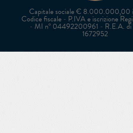
Capitale sociale € 8.000.000,00 in
Codice fiscale - P.IVA e iscrizione Reg
- MI n° 04492200961 - R.E.A. di 
1672952