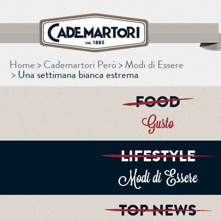
Home
Cademartori Però
Modi di Essere
CERCA
Una settimana bianca estrema
FOOD
Gusto
LIFESTYLE
Modi di Essere
TOP NEWS