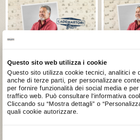
27 FEBRUARY 2017
15 FEBRUAR
Questo sito web utilizza i cookie
UGO CONTI E IL SOCIAL
UGO CONTI
Questo sito utilizza cookie tecnici, analitici e 
NETWORK
VICTIM
anche di terze parti, per personalizzare cont
Per Ugo il vero social network è
L’unica cosa 
per fornire funzionalità dei social media e per 
Cademartori, appena lo gusta gli
moda, second
traffico web. Può consultare l’informativa co
viene subito voglia di condividerlo e
Cademartori!
Cliccando su “Mostra dettagli” o “Personalizza
di urlare “mi piace!”.
quali cookie autorizzare.
VAI ALL’ARTICOLO >>
VAI ALL’ARTIC