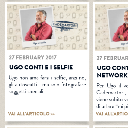
27 FEBRUARY 2017
27 FEBRUAR
UGO CONTI E I SELFIE
UGO CONTI
NETWORK
Ugo non ama farsi i selfie, anzi no,
gli autoscatti… ma solo fotografare
Per Ugo il v
soggetti speciali!
Cademartori,
viene subito v
di urlare “mi p
VAI ALL’ARTICOLO >>
VAI ALL’ARTIC