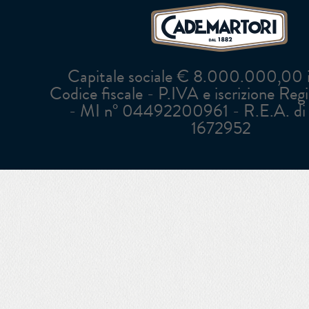
Capitale sociale € 8.000.000,00 in
Codice fiscale - P.IVA e iscrizione Reg
- MI n° 04492200961 - R.E.A. di 
1672952