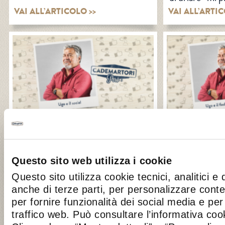
VAI ALL’ARTICOLO >>
VAI ALL’ARTIC
27 FEBRUARY 2017
15 FEBRUAR
UGO CONTI E IL SOCIAL
UGO CONTI
NETWORK
VICTIM
Questo sito web utilizza i cookie
Per Ugo il vero social network è
Questo sito utilizza cookie tecnici, analitici e 
L’unica cosa 
Cademartori, appena lo gusta gli
moda, second
anche di terze parti, per personalizzare cont
viene subito voglia di condividerlo e
Cademartori!
per fornire funzionalità dei social media e per 
di urlare “mi piace!”.
traffico web. Può consultare l’informativa co