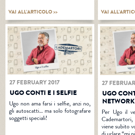
VAI ALL’ARTICOLO >>
VAI ALL’ARTIC
27 FEBRUARY 2017
27 FEBRUAR
UGO CONTI E I SELFIE
UGO CONTI
NETWORK
Ugo non ama farsi i selfie, anzi no,
gli autoscatti… ma solo fotografare
Per Ugo il v
soggetti speciali!
Cademartori,
viene subito v
di urlare “mi p