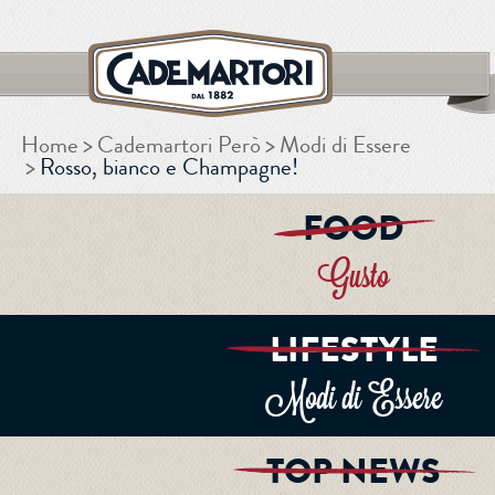
Home
Cademartori Però
Modi di Essere
CERCA
Rosso, bianco e Champagne!
FOOD
Gusto
LIFESTYLE
Modi di Essere
TOP NEWS