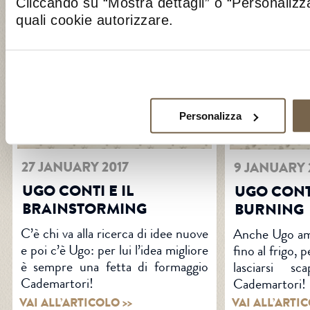
Cliccando su “Mostra dettagli” o “Personalizza
VAI ALL’ARTICOLO >>
VAI ALL’ARTIC
quali cookie autorizzare.
Personalizza
27 JANUARY 2017
9 JANUARY 
UGO CONTI E IL
UGO CONTI
BRAINSTORMING
BURNING
C’è chi va alla ricerca di idee nuove
Anche Ugo am
e poi c’è Ugo: per lui l’idea migliore
fino al frigo, 
è sempre una fetta di formaggio
lasciarsi s
Cademartori!
Cademartori!
VAI ALL’ARTICOLO >>
VAI ALL’ARTIC