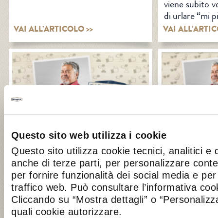
viene subito v
di urlare “mi p
VAI ALL’ARTICOLO >>
VAI ALL’ARTIC
Questo sito web utilizza i cookie
27 FEBRUARY 2017
15 FEBRUAR
Questo sito utilizza cookie tecnici, analitici e 
UGO CONTI E IL SOCIAL
UGO CONTI
anche di terze parti, per personalizzare cont
NETWORK
VICTIM
per fornire funzionalità dei social media e per 
traffico web. Può consultare l’informativa co
Per Ugo il vero social network è
L’unica cosa 
Cliccando su “Mostra dettagli” o “Personalizza
Cademartori, appena lo gusta gli
moda, second
quali cookie autorizzare.
viene subito voglia di condividerlo e
Cademartori!