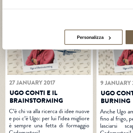
di urlare “mi piace!”.
VAI ALL’ARTICOLO >>
VAI ALL’ARTIC
Personalizza
27 JANUARY 2017
9 JANUARY 
UGO CONTI E IL
UGO CONTI
BRAINSTORMING
BURNING
C’è chi va alla ricerca di idee nuove
Anche Ugo am
e poi c’è Ugo: per lui l’idea migliore
fino al frigo, 
è sempre una fetta di formaggio
lasciarsi s
Cademartori!
Cademartori!