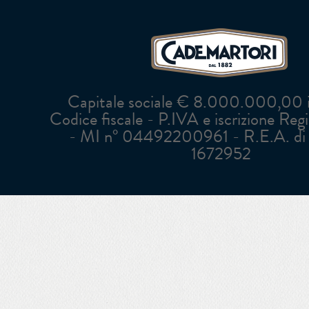
Capitale sociale € 8.000.000,00 in
Codice fiscale - P.IVA e iscrizione Reg
- MI n° 04492200961 - R.E.A. di 
1672952