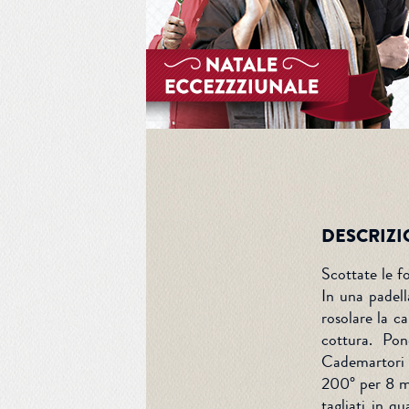
DESCRIZI
Scottate le f
In una padell
rosolare la c
cottura. Pon
Cademartori t
200° per 8 mi
tagliati in qu