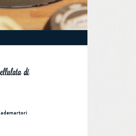
ellulata di
Cademartori