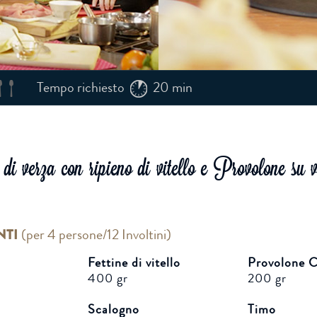
Tempo richiesto
20 min
i verza con ripieno di vitello e Provolone su v
NTI
(
per 4 persone/12 Involtini
)
Fettine di vitello
Provolone 
400 gr
200 gr
Scalogno
Timo