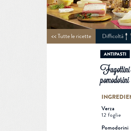
<< Tutte le ricette
Difficoltà
ANTIPASTI
Fagottini d
pomodorini
INGREDIE
Verza
12 foglie
Pomodorini