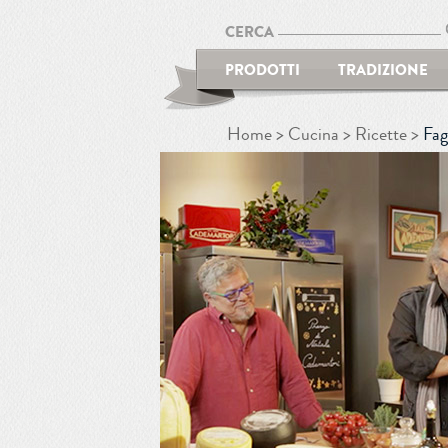
CERCA
PRODOTTI
TRADIZIONE
Home
Cucina
Ricette
Fag