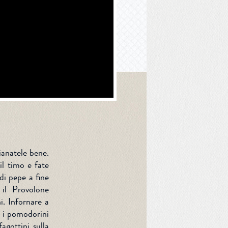
ianatele bene.
il timo e fate
di pepe a fine
 il Provolone
i. Infornare a
e i pomodorini
fagottini sulla