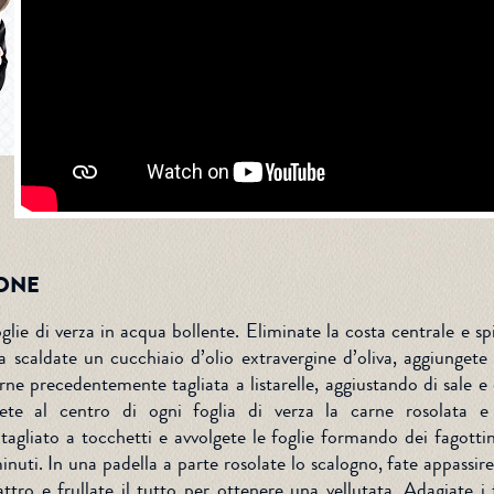
ONE
oglie di verza in acqua bollente. Eliminate la costa centrale e sp
a scaldate un cucchiaio d’olio extravergine d’oliva, aggiungete 
arne precedentemente tagliata a listarelle, aggiustando di sale e 
ete al centro di ogni foglia di verza la carne rosolata e
agliato a tocchetti e avvolgete le foglie formando dei fagottin
nuti. In una padella a parte rosolate lo scalogno, fate appassir
attro e frullate il tutto per ottenere una vellutata. Adagiate i 