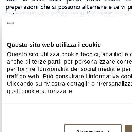
preparazioni che si possono alternare e se vi p
potete preparare una semplice torta con s
Lessate gli spinaci, scolateli bene e ripassate
condimento perché perdano ogni residuo 
Amalgamateli in una ciotola con uova, ricotta
pepe e farcite il guscio della vostra torta salata
Questo sito web utilizza i cookie
Questo sito utilizza cookie tecnici, analitici e 
Infornate a 180° per circa 35 minuti; sf
anche di terze parti, per personalizzare cont
raffreddare la torta su una gratella prima di
per fornire funzionalità dei social media e per 
tiepida darà il meglio di sé.
traffico web. Può consultare l’informativa co
Cliccando su “Mostra dettagli” o “Personalizza
Se siete nella bella stagione, potete prepara
quali cookie autorizzare.
patate novelle e asparagi. Preparate la pas
procedete con la cottura cieca. Nel frattemp
patate in acqua salata per 20 minuti; pulite e t
a pezzi lunghi circa 4 cm; tenete da parte le pu
gambi con le patate per 6 minuti. Scolate le ve
Personalizza