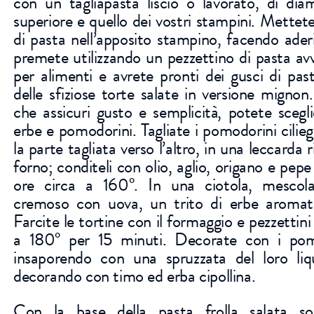
con un tagliapasta liscio o lavorato, di di
superiore e quello dei vostri stampini. Mettet
di pasta nell’apposito stampino, facendo ader
premete utilizzando un pezzettino di pasta avvo
per alimenti e avrete pronti dei gusci di past
delle sfiziose torte salate in versione mignon
che assicuri gusto e semplicità, potete scegl
erbe e pomodorini. Tagliate i pomodorini cilieg
la parte tagliata verso l’altro, in una leccarda r
forno; conditeli con olio, aglio, origano e pepe
ore circa a 160°. In una ciotola, mescol
cremoso con uova, un trito di erbe aromati
Farcite le tortine con il formaggio e pezzettini
a 180° per 15 minuti. Decorate con i pomo
insaporendo con una spruzzata del loro liq
decorando con timo ed erba cipollina.
Con la base della pasta frolla salata so