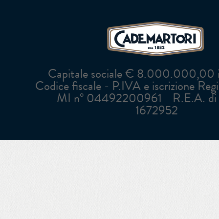
Capitale sociale € 8.000.000,00 in
Codice fiscale - P.IVA e iscrizione Reg
- MI n° 04492200961 - R.E.A. di 
1672952