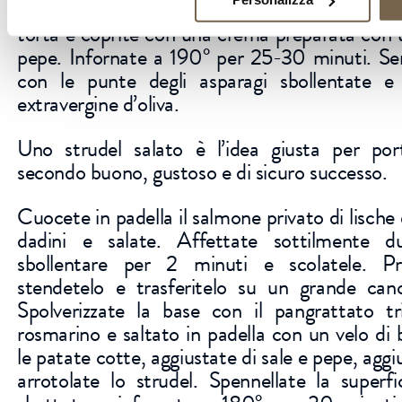
patate a fettine. Distribuite patate e aspara
torta e coprite con una crema preparata con u
pepe. Infornate a 190° per 25-30 minuti. Serv
con le punte degli asparagi sbollentate e
extravergine d’oliva.
Uno strudel salato è l’idea giusta per por
secondo buono, gustoso e di sicuro successo.
Cuocete in padella il salmone privato di lische e
dadini e salate. Affettate sottilmente d
sbollentare per 2 minuti e scolatele. Pr
stendetelo e trasferitelo su un grande cano
Spolverizzate la base con il pangrattato t
rosmarino e saltato in padella con un velo di
le patate cotte, aggiustate di sale e pepe, agg
arrotolate lo strudel. Spennellate la superf