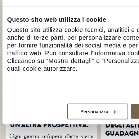
gustosissimi dolcetti formaggiosi?
il rischio vala
Ovviamente, ogni travestimento ne
altissimo. Co
ha uno perfetto.
Questo sito web utilizza i cookie
Questo sito utilizza cookie tecnici, analitici e 
VAI ALL’ARTICOLO >>
VAI ALL’ARTIC
anche di terze parti, per personalizzare cont
per fornire funzionalità dei social media e per 
traffico web. Può consultare l’informativa co
Cliccando su “Mostra dettagli” o “Personalizza
quali cookie autorizzare.
2 OCTOBER 2014
11 SEPTEMB
Personalizza
VEDERE LE COSE DA
FARE LA F
UN'ALTRA PROSPETTIVA.
DEGLI ALT
GUADAGN
Ogni giorno un'opera d'arte viene