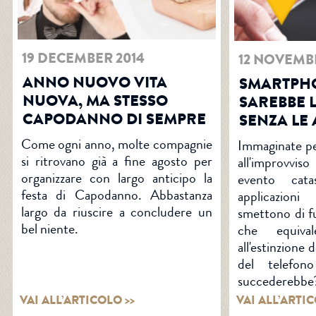
19 DECEMBER 2014
12 NOVEMB
ANNO NUOVO VITA
SMARTPH
NUOVA, MA STESSO
SAREBBE 
CAPODANNO DI SEMPRE
SENZA LE 
Come ogni anno, molte compagnie
Immaginate pe
si ritrovano già a fine agosto per
all'improvvis
organizzare con largo anticipo la
evento cata
festa di Capodanno. Abbastanza
applicazion
largo da riuscire a concludere un
smettono di f
bel niente.
che equiv
all'estinzione 
del telefon
succederebbe
VAI ALL’ARTICOLO >>
VAI ALL’ARTIC