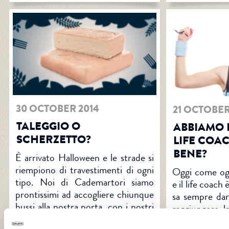
30 OCTOBER 2014
21 OCTOBER
TALEGGIO O
ABBIAMO 
SCHERZETTO?
LIFE COA
BENE?
È arrivato Halloween e le strade si
riempiono di travestimenti di ogni
Oggi come ogg
tipo. Noi di Cademartori siamo
e il life coach 
prontissimi ad accogliere chiunque
sa sempre dare
bussi alla nostra porta, con i nostri
raggiungere l
mostri di bontà trasformati in
come in ogni s