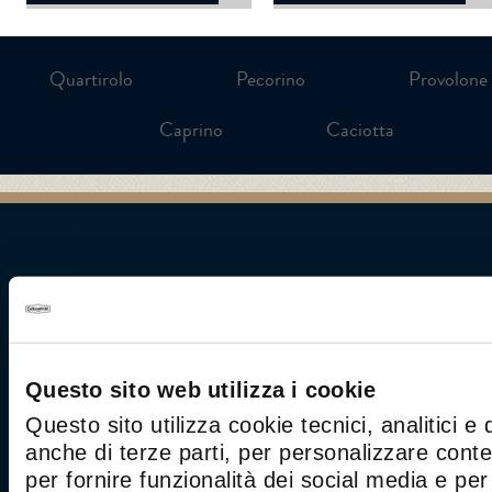
Quartirolo
Pecorino
Provolone
Caprino
Caciotta
Questo sito web utilizza i cookie
CONCORSO
CONTATTI
SITEMAP
Questo sito utilizza cookie tecnici, analitici e 
PRIVACY POLICY
INFORMATIVA COO
anche di terze parti, per personalizzare cont
ACCESSIBILITÀ
per fornire funzionalità dei social media e per 